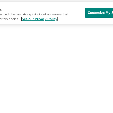
Us
Customize My S
alized choices.
Accept All Cookies
means that
d this choice.
See our Privacy Policy