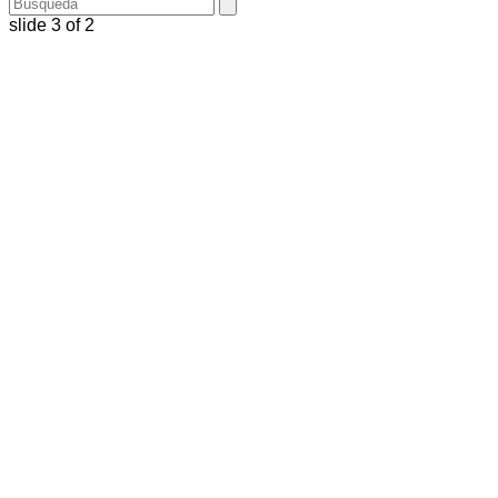
Buscar
enviar
por
búsqueda
slide
3
of 2