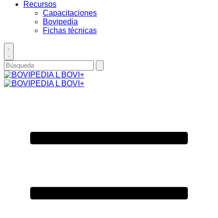
Recursos
Capacitaciones
Bovipedia
Fichas técnicas
Toggle
search
Buscar
enviar
por
búsqueda
Primary
Menu