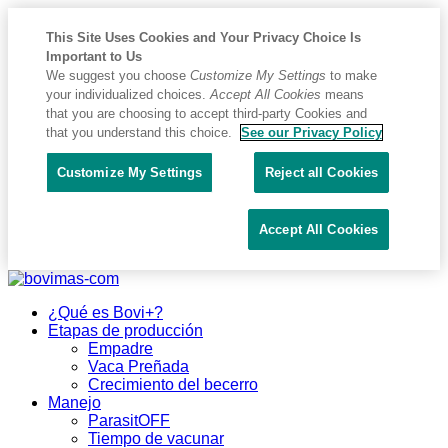
This Site Uses Cookies and Your Privacy Choice Is
Important to Us
We suggest you choose
Customize My Settings
to make
your individualized choices.
Accept All Cookies
means
that you are choosing to accept third-party Cookies and
that you understand this choice.
See our Privacy Policy
Customize My Settings
Reject all Cookies
Accept All Cookies
Placeholder
Skip
Skip
Anchor
to
to
¿Qué es Bovi+?
Content
Footer
Etapas de producción
Empadre
Vaca Preñada
Crecimiento del becerro
Manejo
ParasitOFF
Tiempo de vacunar